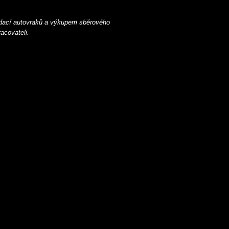
idací autovraků a výkupem sběrového
acovateli.