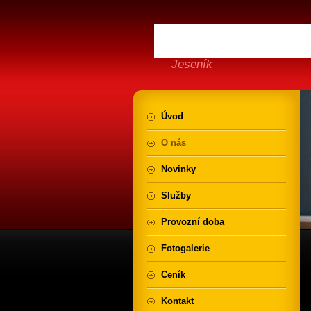
Jeseník
Úvod
O nás
Novinky
Služby
Provozní doba
Fotogalerie
Ceník
Kontakt