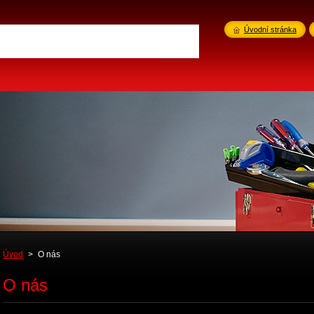
Úvodní stránka
Úvod
>
O nás
O nás