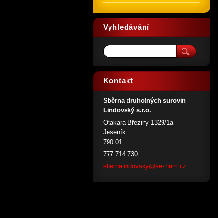
Vyhledávání
Kontakt
Sběrna druhotných surovin
Lindovský s.r.o.
Otakara Březiny 1329/1a
Jeseník
790 01
777 714 730
sbernali
ndovsky@
seznam.c
z