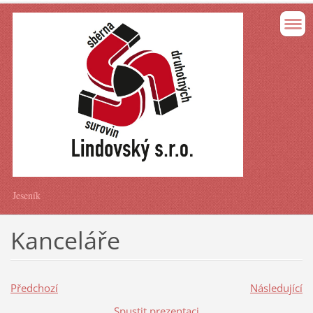
Jeseník
Kanceláře
Předchozí
Následující
Spustit prezentaci